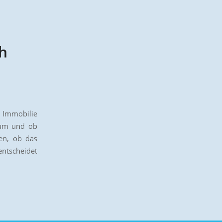
h
e Immobilie
rum und ob
en, ob das
entscheidet